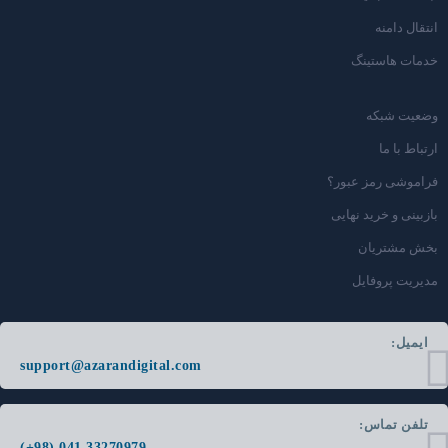
انتقال دامنه
خدمات هاستینگ
وضعیت شبکه
ارتباط با ما
فراموشی رمز عبور؟
بازبینی و خرید نهایی
بخش مشتریان
مدیریت پروفایل
ایمیل:
support@azarandigital.com
تلفن تماس:
(+98) 041 33270979